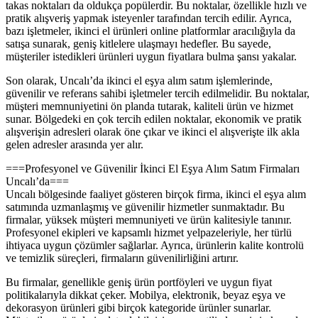
takas noktaları da oldukça popülerdir. Bu noktalar, özellikle hızlı ve
pratik alışveriş yapmak isteyenler tarafından tercih edilir. Ayrıca,
bazı işletmeler, ikinci el ürünleri online platformlar aracılığıyla da
satışa sunarak, geniş kitlelere ulaşmayı hedefler. Bu sayede,
müşteriler istedikleri ürünleri uygun fiyatlara bulma şansı yakalar.
Son olarak, Uncalı’da ikinci el eşya alım satım işlemlerinde,
güvenilir ve referans sahibi işletmeler tercih edilmelidir. Bu noktalar,
müşteri memnuniyetini ön planda tutarak, kaliteli ürün ve hizmet
sunar. Bölgedeki en çok tercih edilen noktalar, ekonomik ve pratik
alışverişin adresleri olarak öne çıkar ve ikinci el alışverişte ilk akla
gelen adresler arasında yer alır.
===Profesyonel ve Güvenilir İkinci El Eşya Alım Satım Firmaları
Uncalı’da===
Uncalı bölgesinde faaliyet gösteren birçok firma, ikinci el eşya alım
satımında uzmanlaşmış ve güvenilir hizmetler sunmaktadır. Bu
firmalar, yüksek müşteri memnuniyeti ve ürün kalitesiyle tanınır.
Profesyonel ekipleri ve kapsamlı hizmet yelpazeleriyle, her türlü
ihtiyaca uygun çözümler sağlarlar. Ayrıca, ürünlerin kalite kontrolü
ve temizlik süreçleri, firmaların güvenilirliğini artırır.
Bu firmalar, genellikle geniş ürün portföyleri ve uygun fiyat
politikalarıyla dikkat çeker. Mobilya, elektronik, beyaz eşya ve
dekorasyon ürünleri gibi birçok kategoride ürünler sunarlar.