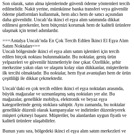
Son olarak, satın alma işlemlerinde güvenli ödeme yöntemleri tercih
edilmelidir. Nakit yerine, mümkünse banka transferi veya güvenilir
ödeme platformları kullanmak, hem alıcı hem de satıcı açısından
daha güvenlidir. Uncalı’da ikinci el eşya alım satımında dikkat
edilmesi gerekenler, hem bütçenizi korumak hem de kaliteli ürünlere
ulaşmak için temel adımlardır.
===Antalya Uncalı’nda En Çok Tercih Edilen İkinci El Eşya Alım
Satım Noktaları===
Uncalı bölgesinde ikinci el eşya alım satım işlemleri için tercih
edilen birçok noktası bulunmaktadır. Bu noktalar, geniş ürün
yelpazeleri ve güvenilir hizmetleriyle öne çıkar. Özellikle, şehir
merkezine yakın olan ve ulaşımı kolay olan dükkanlar, müşterilerin
ilk tercihi olmaktadır. Bu noktalar, hem fiyat avantajları hem de ürün
çeşitliliği ile dikkat çekmektedir.
Uncalı’daki en çok tercih edilen ikinci el eşya noktaları arasında,
büyük mağazalar ve uzmanlaşmış satış noktaları yer alır. Bu
mağazalar, genellikle mobilya, elektronik ve beyaz eşya
kategorilerinde geniş stoklara sahiptir. Aynı zamanda, bu noktalar
genellikle düzenli olarak kampanyalar ve indirimler düzenleyerek
müşteri çekmeyi başarır. Müşteriler, bu alanlardan uygun fiyatlı ve
kaliteli ürünlere ulaşabilirler.
Bunun yanı sıra, bölgedeki ikinci el eşya alım satım merkezleri ve