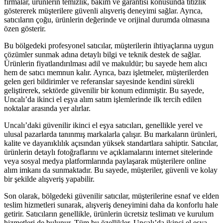
firmalar, ürünlerin temizlik, bakım ve garantisi konusunda titizlik
göstererek müşterilere güvenli alışveriş deneyimi sağlar. Ayrıca,
satıcıların çoğu, ürünlerin değerinde ve orijinal durumda olmasına
özen gösterir.
Bu bölgedeki profesyonel satıcılar, müşterilerin ihtiyaçlarına uygun
çözümler sunmak adına detaylı bilgi ve teknik destek de sağlar.
Ürünlerin fiyatlandırılması adil ve makuldür; bu sayede hem alıcı
hem de satıcı memnun kalır. Ayrıca, bazı işletmeler, müşterilerden
gelen geri bildirimler ve referanslar sayesinde kendini sürekli
geliştirerek, sektörde güvenilir bir konum edinmiştir. Bu sayede,
Uncalı’da ikinci el eşya alım satım işlemlerinde ilk tercih edilen
noktalar arasında yer alırlar.
Uncalı’daki güvenilir ikinci el eşya satıcıları, genellikle yerel ve
ulusal pazarlarda tanınmış markalarla çalışır. Bu markaların ürünleri,
kalite ve dayanıklılık açısından yüksek standartlara sahiptir. Satıcılar,
ürünlerin detaylı fotoğraflarını ve açıklamalarını internet sitelerinde
veya sosyal medya platformlarında paylaşarak müşterilere online
alım imkanı da sunmaktadır. Bu sayede, müşteriler, güvenli ve kolay
bir şekilde alışveriş yapabilir.
Son olarak, bölgedeki güvenilir satıcılar, müşterilerine esnaf ve elden
teslim hizmetleri sunarak, alışveriş deneyimini daha da konforlu hale
getirir. Satıcıların genellikle, ürünlerin ücretsiz teslimatı ve kurulum
hizmetleri de bulunur. Tüm bu özellikler, Uncalı’da ikinci el eşya