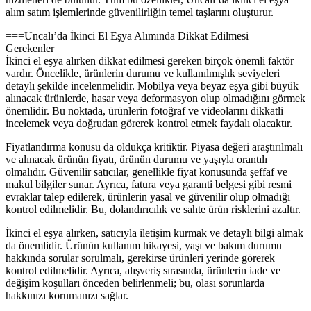
alım satım işlemlerinde güvenilirliğin temel taşlarını oluşturur.
===Uncalı’da İkinci El Eşya Alımında Dikkat Edilmesi
Gerekenler===
İkinci el eşya alırken dikkat edilmesi gereken birçok önemli faktör
vardır. Öncelikle, ürünlerin durumu ve kullanılmışlık seviyeleri
detaylı şekilde incelenmelidir. Mobilya veya beyaz eşya gibi büyük
alınacak ürünlerde, hasar veya deformasyon olup olmadığını görmek
önemlidir. Bu noktada, ürünlerin fotoğraf ve videolarını dikkatli
incelemek veya doğrudan görerek kontrol etmek faydalı olacaktır.
Fiyatlandırma konusu da oldukça kritiktir. Piyasa değeri araştırılmalı
ve alınacak ürünün fiyatı, ürünün durumu ve yaşıyla orantılı
olmalıdır. Güvenilir satıcılar, genellikle fiyat konusunda şeffaf ve
makul bilgiler sunar. Ayrıca, fatura veya garanti belgesi gibi resmi
evraklar talep edilerek, ürünlerin yasal ve güvenilir olup olmadığı
kontrol edilmelidir. Bu, dolandırıcılık ve sahte ürün risklerini azaltır.
İkinci el eşya alırken, satıcıyla iletişim kurmak ve detaylı bilgi almak
da önemlidir. Ürünün kullanım hikayesi, yaşı ve bakım durumu
hakkında sorular sorulmalı, gerekirse ürünleri yerinde görerek
kontrol edilmelidir. Ayrıca, alışveriş sırasında, ürünlerin iade ve
değişim koşulları önceden belirlenmeli; bu, olası sorunlarda
hakkınızı korumanızı sağlar.