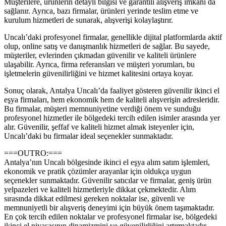
Müşterilere, ürünlerin detaylı bilgisi ve garantili alışveriş imkanı da
sağlanır. Ayrıca, bazı firmalar, ürünleri yerinde teslim etme ve
kurulum hizmetleri de sunarak, alışverişi kolaylaştırır.
Uncalı’daki profesyonel firmalar, genellikle dijital platformlarda aktif
olup, online satış ve danışmanlık hizmetleri de sağlar. Bu sayede,
müşteriler, evlerinden çıkmadan güvenilir ve kaliteli ürünlere
ulaşabilir. Ayrıca, firma referansları ve müşteri yorumları, bu
işletmelerin güvenilirliğini ve hizmet kalitesini ortaya koyar.
Sonuç olarak, Antalya Uncalı’da faaliyet gösteren güvenilir ikinci el
eşya firmaları, hem ekonomik hem de kaliteli alışverişin adresleridir.
Bu firmalar, müşteri memnuniyetine verdiği önem ve sunduğu
profesyonel hizmetler ile bölgedeki tercih edilen isimler arasında yer
alır. Güvenilir, şeffaf ve kaliteli hizmet almak isteyenler için,
Uncalı’daki bu firmalar ideal seçenekler sunmaktadır.
===OUTRO:===
Antalya’nın Uncalı bölgesinde ikinci el eşya alım satım işlemleri,
ekonomik ve pratik çözümler arayanlar için oldukça uygun
seçenekler sunmaktadır. Güvenilir satıcılar ve firmalar, geniş ürün
yelpazeleri ve kaliteli hizmetleriyle dikkat çekmektedir. Alım
sırasında dikkat edilmesi gereken noktalar ise, güvenli ve
memnuniyetli bir alışveriş deneyimi için büyük önem taşımaktadır.
En çok tercih edilen noktalar ve profesyonel firmalar ise, bölgedeki
ikinci el piyasasının dinamizmini ve güvenilirliğini artırmaktadır.