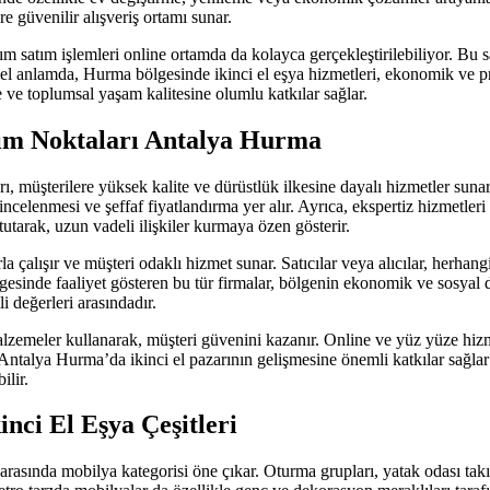
 güvenilir alışveriş ortamı sunar.
m satım işlemleri online ortamda da kolayca gerçekleştirilebiliyor. Bu say
el anlamda, Hurma bölgesinde ikinci el eşya hizmetleri, ekonomik ve pra
 ve toplumsal yaşam kalitesine olumlu katkılar sağlar.
Alım Noktaları Antalya Hurma
ı, müşterilere yüksek kalite ve dürüstlük ilkesine dayalı hizmetler sunar
 incelenmesi ve şeffaf fiyatlandırma yer alır. Ayrıca, ekspertiz hizmetleri
utarak, uzun vadeli ilişkiler kurmaya özen gösterir.
la çalışır ve müşteri odaklı hizmet sunar. Satıcılar veya alıcılar, herhang
ölgesinde faaliyet gösteren bu tür firmalar, bölgenin ekonomik ve sosy
i değerleri arasındadır.
 malzemeler kullanarak, müşteri güvenini kazanır. Online ve yüz yüze hiz
ı, Antalya Hurma’da ikinci el pazarının gelişmesine önemli katkılar sağl
ilir.
ci El Eşya Çeşitleri
rasında mobilya kategorisi öne çıkar. Oturma grupları, yatak odası takı