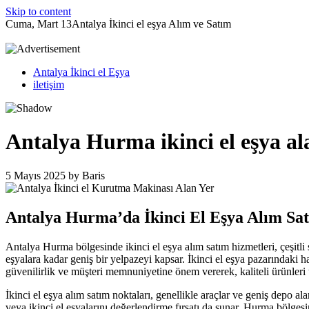
Skip to content
Cuma, Mart 13
Antalya İkinci el eşya Alım ve Satım
Antalya İkinci el Eşya
iletişim
Antalya Hurma ikinci el eşya al
5 Mayıs 2025
by
Baris
Antalya Hurma’da İkinci El Eşya Alım Sa
Antalya Hurma bölgesinde ikinci el eşya alım satım hizmetleri, çeşitl
eşyalara kadar geniş bir yelpazeyi kapsar. İkinci el eşya pazarındaki h
güvenilirlik ve müşteri memnuniyetine önem vererek, kaliteli ürünleri u
İkinci el eşya alım satım noktaları, genellikle araçlar ve geniş depo a
veya ikinci el eşyalarını değerlendirme fırsatı da sunar. Hurma bölges