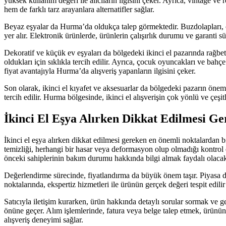
yüksek kullanım değeri ile alıcıların ilgisini çeker. Ayrıca, vintage 
hem de farklı tarz arayanlara alternatifler sağlar.
Beyaz eşyalar da Hurma’da oldukça talep görmektedir. Buzdolapları, çam
yer alır. Elektronik ürünlerde, ürünlerin çalışırlık durumu ve garanti 
Dekoratif ve küçük ev eşyaları da bölgedeki ikinci el pazarında rağbet
oldukları için sıklıkla tercih edilir. Ayrıca, çocuk oyuncakları ve bahç
fiyat avantajıyla Hurma’da alışveriş yapanların ilgisini çeker.
Son olarak, ikinci el kıyafet ve aksesuarlar da bölgedeki pazarın öneml
tercih edilir. Hurma bölgesinde, ikinci el alışverişin çok yönlü ve çeşitl
İkinci El Eşya Alırken Dikkat Edilmesi G
İkinci el eşya alırken dikkat edilmesi gereken en önemli noktalardan b
temizliği, herhangi bir hasar veya deformasyon olup olmadığı kontrol 
önceki sahiplerinin bakım durumu hakkında bilgi almak faydalı olacakt
Değerlendirme sürecinde, fiyatlandırma da büyük önem taşır. Piyasa değ
noktalarında, ekspertiz hizmetleri ile ürünün gerçek değeri tespit edil
Satıcıyla iletişim kurarken, ürün hakkında detaylı sorular sormak ve g
önüne geçer. Alım işlemlerinde, fatura veya belge talep etmek, ürünün y
alışveriş deneyimi sağlar.