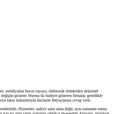
tler, mobilyadan beyaz eşyaya, elektronik ürünlerden dekoratif
 değişim gösterir. Hurma’da faaliyet gösteren firmalar, genellikle
ya takas imkanlarıyla alıcıların ihtiyaçlarına cevap verir.
rlendirebilir. Hizmetler, sadece satın alma değil, aynı zamanda satma
için bu alım satım noktaları oldukça elverişlidir. Firmalar, ürünlerin