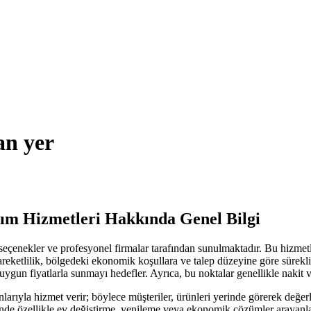
an yer
tım Hizmetleri Hakkında Genel Bilgi
i seçenekler ve profesyonel firmalar tarafından sunulmaktadır. Bu hizme
areketlilik, bölgedeki ekonomik koşullara ve talep düzeyine göre sürekli
ygun fiyatlarla sunmayı hedefler. Ayrıca, bu noktalar genellikle nakit ve
lanlarıyla hizmet verir; böylece müşteriler, ürünleri yerinde görerek değe
inde özellikle ev değiştirme, yenileme veya ekonomik çözümler arayanlar 