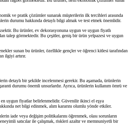
arafından rağbet görmektedir. Bu ürünler, hem ekonomik çözümler sunar
omik ve pratik çözümler sunarak müşterilerin ilk tercihleri arasında
ünlerin durumu hakkında detaylı bilgi almak ve test etmek önemlidir.
yüksektir. Bu ürünler, ev dekorasyonuna uygun ve uygun fiyatlı
ından talep görmektedir. Bu çeşitler, geniş bir ürün yelpazesi ve uygun
nekler sunan bu ürünler, özellikle gençler ve öğrenci kitlesi tarafından
 ilgiyi artırır.
erin detaylı bir şekilde incelenmesi gerekir. Bu aşamada, ürünlerin
 garanti durumu önemli unsurlardır. Ayrıca, ürünlerin kullanım ömrü ve
n uygun fiyatlar belirlenmelidir. Güvenilir ikinci el eşya
hakkında net bilgi edinmek, alım kararını olumlu yönde etkiler.
lerin iade veya değişim politikalarını öğrenmek, olası sorunların
yimli satıcılar ile çalışmak, riskleri azaltır ve memnuniyetli bir