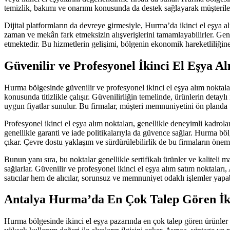
temizlik, bakımı ve onarımı konusunda da destek sağlayarak müşterilere
Dijital platformların da devreye girmesiyle, Hurma’da ikinci el eşya alı
zaman ve mekân fark etmeksizin alışverişlerini tamamlayabilirler. Gen
etmektedir. Bu hizmetlerin gelişimi, bölgenin ekonomik hareketliliğine
Güvenilir ve Profesyonel İkinci El Eşya 
Hurma bölgesinde güvenilir ve profesyonel ikinci el eşya alım noktalar
konusunda titizlikle çalışır. Güvenilirliğin temelinde, ürünlerin detaylı
uygun fiyatlar sunulur. Bu firmalar, müşteri memnuniyetini ön planda t
Profesyonel ikinci el eşya alım noktaları, genellikle deneyimli kadrolar
genellikle garanti ve iade politikalarıyla da güvence sağlar. Hurma b
çıkar. Çevre dostu yaklaşım ve sürdürülebilirlik de bu firmaların öneml
Bunun yanı sıra, bu noktalar genellikle sertifikalı ürünler ve kaliteli
sağlarlar. Güvenilir ve profesyonel ikinci el eşya alım satım noktalar
satıcılar hem de alıcılar, sorunsuz ve memnuniyet odaklı işlemler yapab
Antalya Hurma’da En Çok Talep Gören İkin
Hurma bölgesinde ikinci el eşya pazarında en çok talep gören ürünler a