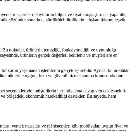
ede, müşteriler detaylı ürün bilgisi ve fiyat karşılaştırması yapabilir,
tik çözümler sunarken, sürdürülebilir tüketim alışkanlıklarını teşvik
. Bu noktalar, ürünlerin temizliği, fonksiyonelliği ve uygunluğu
 sayesinde, ürünlerin gerçek değerleri belirlenir ve müşterilere en
i bir sorun yaşamadan işlemlerini gerçekleştirebilir. Ayrıca, bu noktalar
al dinamiklerine uygun, hızlı ve güvenli hizmet sunma konusunda öne
met seçenekleriyle, müşterilerin her ihtiyacına cevap verecek esneklik
ar ve bölgedeki ekonomik hareketliliği destekler. Bu sayede, hem
mları, yemek masaları ve raf sistemleri gibi mobilyalar, uygun fiyat ve