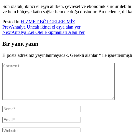
Son olarak, ikinci el eşya alırken, çevresel ve ekonomik sürdürülebilir
ve hem bütçeye katkı sağlar hem de doğa dostudur. Bu nedenle, dikkatli 
Posted in
HİZMET BÖLGELERİMİZ
Prev
Antalya Uncalı ikinci el eşya alan yer
Next
Antalya 2.el Otel Ekipmanları Alan Yer
Bir yanıt yazın
E-posta adresiniz yayınlanmayacak.
Gerekli alanlar
*
ile işaretlenmişl