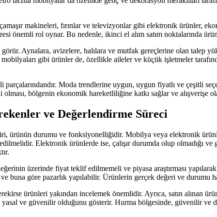
ve retro tarzda mobilyalar da özellikle genç ve dekorasyon meraklıları t
aşır makineleri, fırınlar ve televizyonlar gibi elektronik ürünler, ekon
süresi önemli rol oynar. Bu nedenle, ikinci el alım satım noktalarında ür
 görür. Aynalara, avizelere, halılara ve mutfak gereçlerine olan talep 
e mobilyaları gibi ürünler de, özellikle aileler ve küçük işletmeler taraf
i parçalarındandır. Moda trendlerine uygun, uygun fiyatlı ve çeşitli seçe
i olması, bölgenin ekonomik hareketliliğine katkı sağlar ve alışverişe olan
erekenler ve Değerlendirme Süreci
iri, ürünün durumu ve fonksiyonelliğidir. Mobilya veya elektronik ürünl
edilmelidir. Elektronik ürünlerde ise, çalışır durumda olup olmadığı ve
ır.
erinin üzerinde fiyat teklif edilmemeli ve piyasa araştırması yapılarak e
ir ve buna göre pazarlık yapılabilir. Ürünlerin gerçek değeri ve durumu 
erekirse ürünleri yakından incelemek önemlidir. Ayrıca, satın alınan ürün
asal ve güvenilir olduğunu gösterir. Hurma bölgesinde, güvenilir ve dene